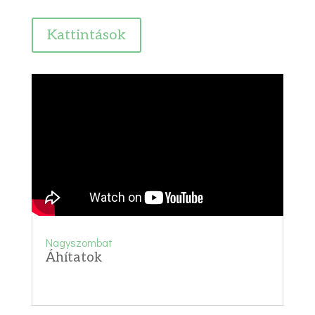
Kattintások
Nagyszombat
Áhítatok