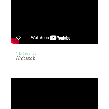
1 Mózes: 38
Áhítatok