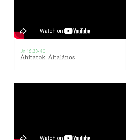
Jn 18,33-40
Áhítatok
,
Általános