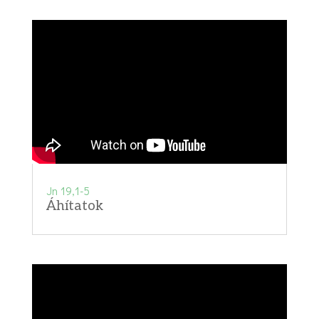
Jn 19,1-5
Áhítatok