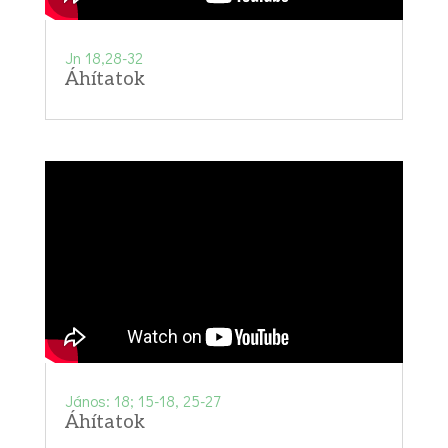
Jn 18,28-32
Áhítatok
János: 18; 15-18, 25-27
Áhítatok