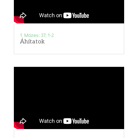
1 Mózes: 37; 1-2
Áhítatok