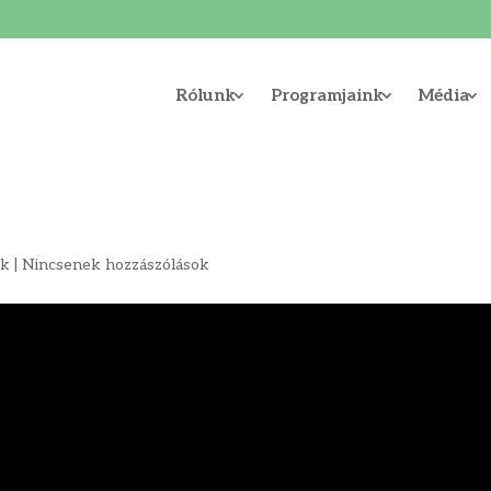
Rólunk
Programjaink
Média
ok
|
Nincsenek hozzászólások