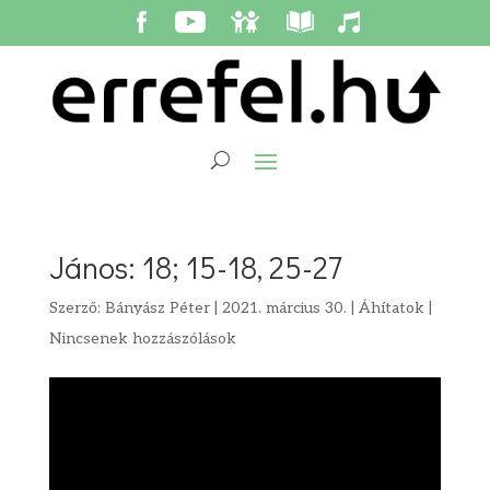
János: 18; 15-18, 25-27
Szerző:
Bányász Péter
|
2021. március 30.
|
Áhítatok
|
Nincsenek hozzászólások