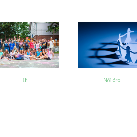
Ifi
Női óra