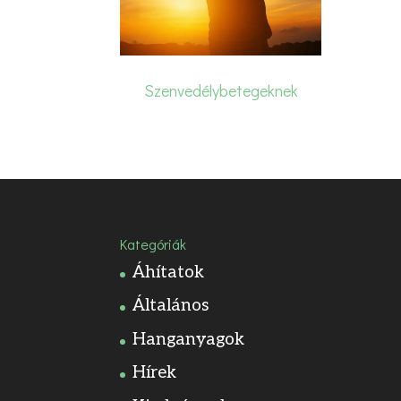
Szenvedélybetegeknek
Kategóriák
Áhítatok
Általános
Hanganyagok
Hírek