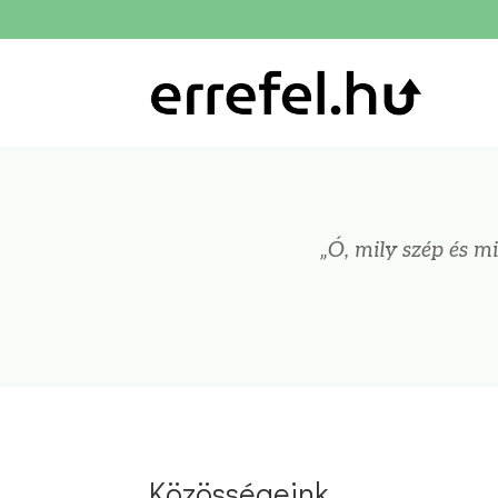
„Ó, mily szép és m
Közösségeink