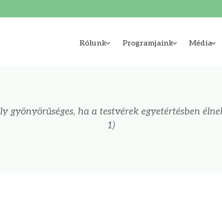
Rólunk
Programjaink
Média
ily gyönyörűséges, ha a testvérek egyetértésben élne
1)