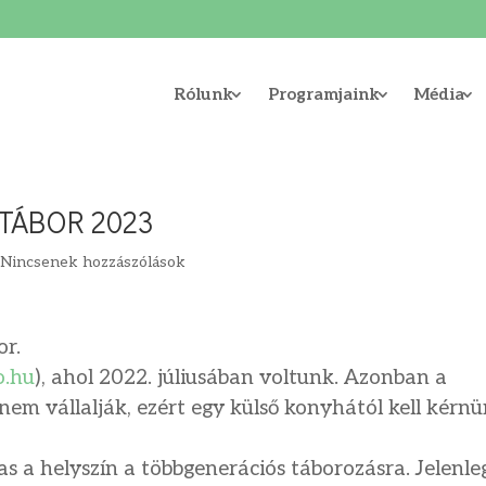
Rólunk
Programjaink
Média
 TÁBOR 2023
|
Nincsenek hozzászólások
or.
o.hu
), ahol 2022. júliusában voltunk. Azonban a
 nem vállalják, ezért egy külső konyhától kell kérn
mas a helyszín a többgenerációs táborozásra. Jelenle