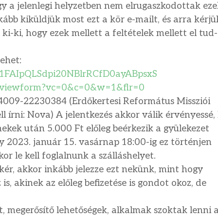
hogy a jelenlegi helyzetben nem elrugaszkodottak ez
kább kiküldjük most ezt a kör e-mailt, és arra kérjü
i-ki, hogy ezek mellett a feltételek mellett el tud
lehet:
1FAIpQLSdpi20NBlrRCfD0ayABpsxS
viewform?vc=0&c=0&w=1&flr=0
009-22230384 (Erdőkertesi Református Missziói
 írni: Nova) A jelentkezés akkor válik érvényessé,
mekek után 5.000 Ft előleg beérkezik a gyülekezet
 2023. január 15. vasárnap 18:00-ig ez történjen
r le kell foglalnunk a szálláshelyet.
kér, akkor inkább jelezze ezt nekünk, mint hogy
z is, akinek az előleg befizetése is gondot okoz, de
, megerősítő lehetőségek, alkalmak szoktak lenni 