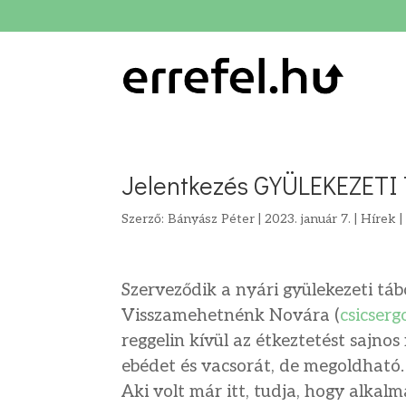
Jelentkezés GYÜLEKEZETI
Szerző:
Bányász Péter
|
2023. január 7.
|
Hírek
Szerveződik a nyári gyülekezeti táb
Visszamehetnénk Novára (
csicserg
reggelin kívül az étkeztetést sajnos
ebédet és vacsorát, de megoldható.
Aki volt már itt, tudja, hogy alkal