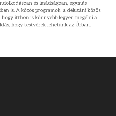
gondolkodásban és imádságban, egymás
sben is. A közös programok, a délutáni közös
, hogy itthon is könnyebb legyen megélni a
áldás, hogy testvérek lehetünk az Úrban.