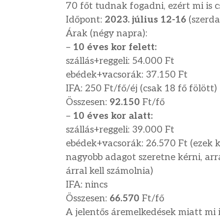
70 főt tudnak fogadni, ezért mi is c
Időpont:
2023. július 12-16
(szerda
Árak (négy napra):
–
10 éves kor felett:
szállás+reggeli: 54.000 Ft
ebédek+vacsorák: 37.150 Ft
IFA: 250 Ft/fő/éj (csak 18 fő fölött)
Összesen:
92.150
Ft/fő
–
10 éves kor alatt:
szállás+reggeli: 39.000 Ft
ebédek+vacsorák: 26.570 Ft (ezek 
nagyobb adagot szeretne kérni, ar
árral kell számolnia)
IFA: nincs
Összesen:
66.570
Ft/fő
A jelentős áremelkedések miatt mi 