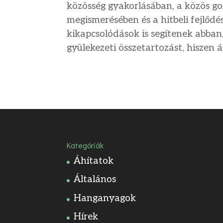
közösség gyakorlásában, a közös 
megismerésében és a hitbeli fejlődé
kikapcsolódások is segítenek abban
gyülekezeti összetartozást, hiszen 
Kategóriák
Áhítatok
Általános
Hanganyagok
Hírek