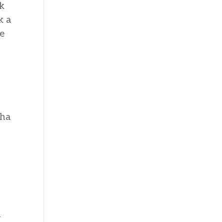
ek
k a
-e
 ha
a