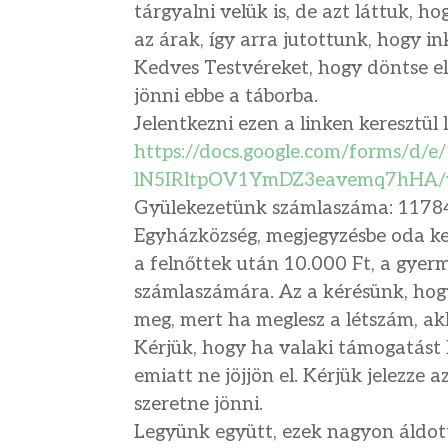
tárgyalni velük is, de azt láttuk, 
az árak, így arra jutottunk, hogy in
Kedves Testvéreket, hogy döntse el k
jönni ebbe a táborba.
Jelentkezni ezen a linken keresztül 
https://docs.google.com/forms/
d/e/
lN5IRltpOV1YmDZ3eavemq7hHA/
Gyülekezetünk számlaszáma: 11784
Egyházközség, megjegyzésbe oda kell
a felnőttek után 10.000 Ft, a gyer
számlaszámára. Az a kérésünk, hogy
meg, mert ha meglesz a létszám, akko
Kérjük, hogy ha valaki támogatást 
emiatt ne jöjjön el. Kérjük jelezze a
szeretne jönni.
Legyünk együtt, ezek nagyon áldott