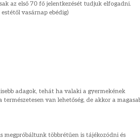
sak az első 70 fő jelentkezését tudjuk elfogadni.
 estétől vasárnap ebédig)
kisebb adagok, tehát ha valaki a gyermekének
ra természetesen van lehetőség, de akkor a magasa
is megpróbáltunk többrétűen is tájékozódni és