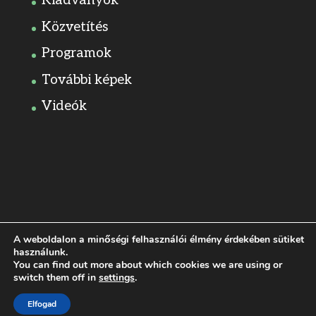
Kiadványok
Közvetítés
Programok
További képek
Videók
A weboldalon a minőségi felhasználói élmény érdekében sütiket
használunk.
You can find out more about which cookies we are using or
switch them off in
settings
.
Dizájn:
Elegant Themes
| Motor:
WordPress
Elfogad