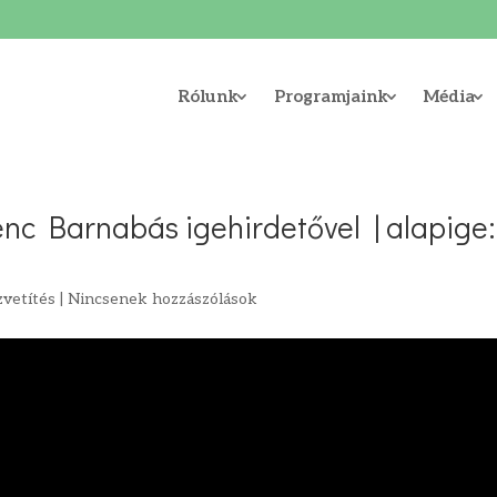
Rólunk
Programjaink
Média
enc Barnabás igehirdetővel | alapige:
zvetítés
|
Nincsenek hozzászólások