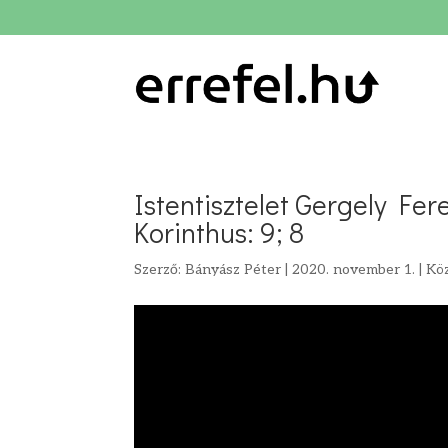
Istentisztelet Gergely Fer
Korinthus: 9; 8
Szerző:
Bányász Péter
|
2020. november 1.
|
Kö