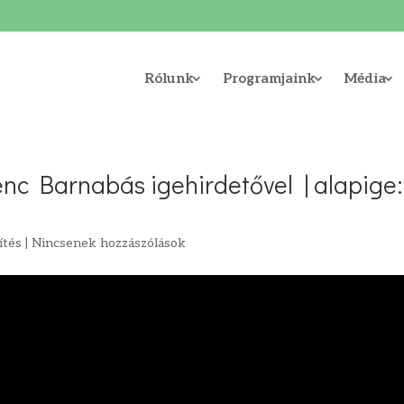
Rólunk
Programjaink
Média
renc Barnabás igehirdetővel | alapige:
ítés
|
Nincsenek hozzászólások