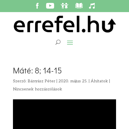
Máté: 8; 14-15
Szerző:
Bányász Péter
|
2020. május 25.
|
Áhítatok
|
Nincsenek hozzászólások