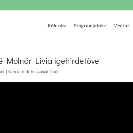
Rólunk
Programjaink
Média
é Molnár Lívia igehirdetővel
tok
|
Nincsenek hozzászólások