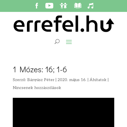
1 Mózes: 16; 1-6
Szerző:
Bányász Péter
|
2020. május 16.
|
Áhítatok
|
Nincsenek hozzászólások