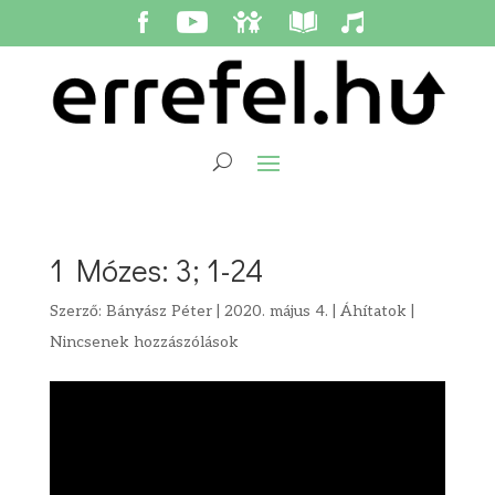
1 Mózes: 3; 1-24
Szerző:
Bányász Péter
|
2020. május 4.
|
Áhítatok
|
Nincsenek hozzászólások