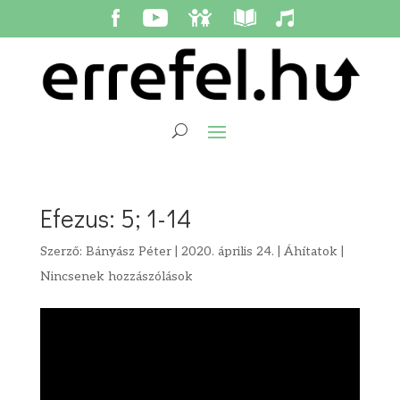
Efezus: 5; 1-14
Szerző:
Bányász Péter
|
2020. április 24.
|
Áhítatok
|
Nincsenek hozzászólások