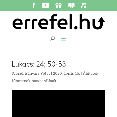
Lukács: 24; 50-53
Szerző:
Bányász Péter
|
2020. április 15.
|
Áhítatok
|
Nincsenek hozzászólások