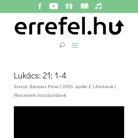
Lukács: 21; 1-4
Szerző:
Bányász Péter
|
2020. április 2.
|
Áhítatok
|
Nincsenek hozzászólások