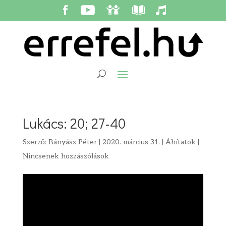
Lukács: 20; 27-40
Szerző:
Bányász Péter
|
2020. március 31.
|
Áhítatok
|
Nincsenek hozzászólások