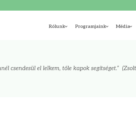
Rólunk
Programjaink
Média
nél csendesül el lelkem, tőle kapok segítséget.
”
(Zsolt