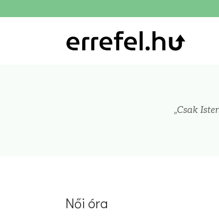
„Csak Isten
Női óra