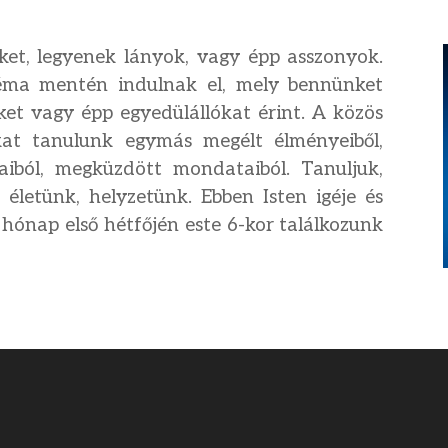
ket, legyenek lányok, vagy épp asszonyok.
éma mentén indulnak el, mely bennünket
ket vagy épp egyedülállókat érint. A közös
kat tanulunk egymás megélt élményeiből,
ágaiból, megküzdött mondataiból. Tanuljuk,
életünk, helyzetünk. Ebben Isten igéje és
 hónap első hétfőjén este 6-kor találkozunk