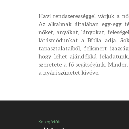
Havi rendszerességgel várjuk a nő
Az alkalmak általában egy-egy t
nőket, anyákat, lányokat, felesége
látásmódunkat a Biblia adja. So
tapasztalataiból, felismert igazs
hogy lehet ajándékká feladatunk, 
szeretete a fő segítségünk. Minden
a nyári szünetet kivéve.
Kategóriák