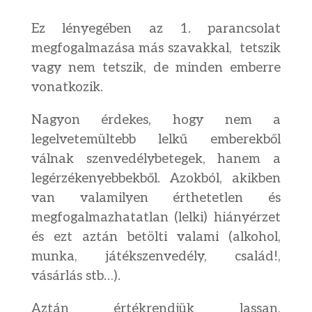
Ez lényegében az 1. parancsolat
megfogalmazása más szavakkal, tetszik
vagy nem tetszik, de minden emberre
vonatkozik.
Nagyon érdekes, hogy nem a
legelvetemültebb lelkű emberekből
válnak szenvedélybetegek, hanem a
legérzékenyebbekből. Azokból, akikben
van valamilyen érthetetlen és
megfogalmazhatatlan (lelki) hiányérzet
és ezt aztán betölti valami (alkohol,
munka, játékszenvedély, család!,
vásárlás stb…).
Aztán értékrendjük lassan,