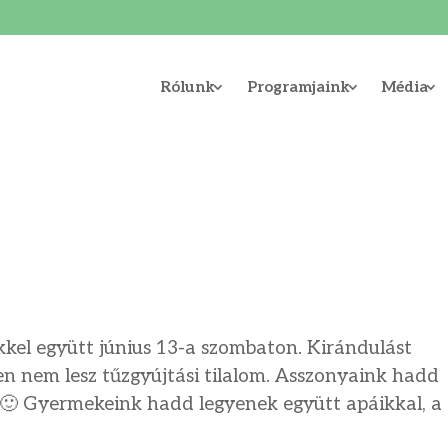
Rólunk
Programjaink
Média
kel együtt június 13-a szombaton. Kirándulást
n nem lesz tűzgyújtási tilalom. Asszonyaink hadd
Gyermekeink hadd legyenek együtt apáikkal, a