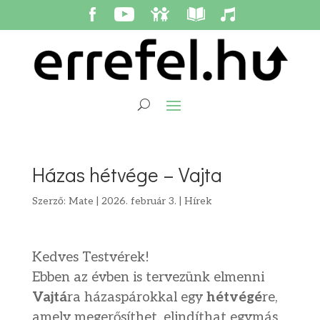
Házas hétvége – Vajta
Szerző:
Mate
|
2026. február 3.
|
Hírek
Kedves Testvérek!
Ebben az évben is tervezünk elmenni
Vajtá
ra házaspárokkal egy
hétvégé
re,
amely megerősíthet, elindíthat egymás