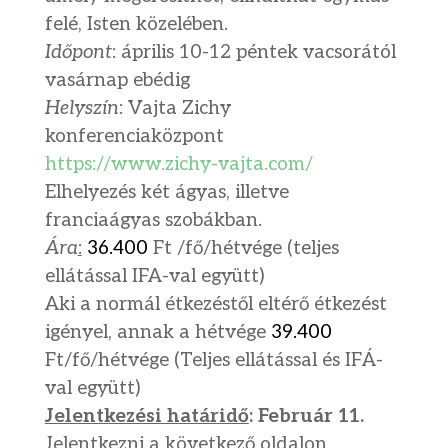
felé, Isten közelében.
Időpont
: április 10-12 péntek vacsorától
vasárnap ebédig
Helyszín
: Vajta Zichy
konferenciaközpont
https://www.zichy-vajta.com/
Elhelyezés két ágyas, illetve
franciaágyas szobákban.
Ára
:
36.400
Ft /fő/hétvége (teljes
ellátással IFA-val együtt)
Aki a normál étkezéstől eltérő étkezést
igényel, annak a hétvége
39.400
Ft/fő/hétvége (Teljes ellátással és IFÁ-
val együtt)
Jelentkezési határidő
: Február 11.
Jelentkezni a következő oldalon