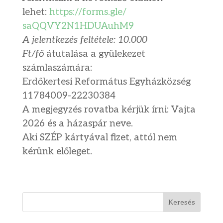
lehet:
https://forms.gle/
saQQVY2N1HDUAuhM9
A jelentkezés feltétele: 10.000
Ft/fő
átutalása a gyülekezet
számlaszámára:
Erdőkertesi Református Egyházközség
11784009-22230384
A megjegyzés rovatba kérjük írni: Vajta
2026 és a házaspár neve.
Aki SZÉP kártyával fizet, attól nem
kérünk előleget.