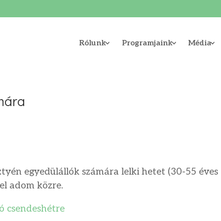
Rólunk
Programjaink
Média
ámára
ztyén egyedülállók számára lelki hetet (30-55 éves
tel adom közre.
ó csendeshétre