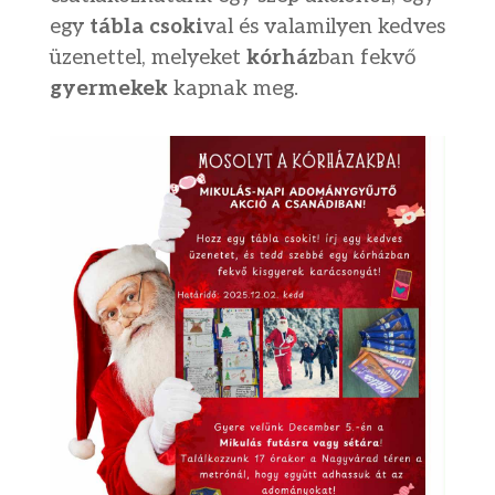
egy
tábla csoki
val és valamilyen kedves
üzenettel, melyeket
kórház
ban fekvő
gyermekek
kapnak meg.