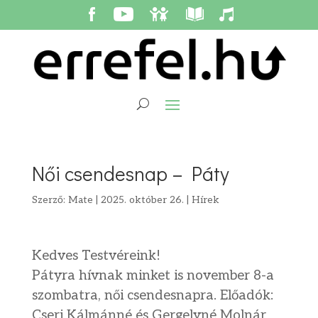
Női csendesnap – Páty
Szerző:
Mate
|
2025. október 26.
|
Hírek
Kedves Testvéreink!
Pátyra hívnak minket is november 8-a
szombatra, női csendesnapra. Előadók:
Cseri Kálmánné és Gergelyné Molnár