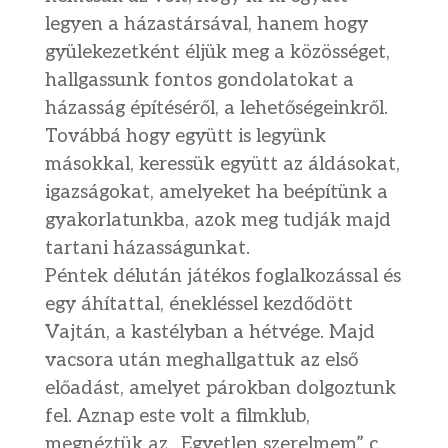
legyen a házastársával, hanem hogy
gyülekezetként éljük meg a közösséget,
hallgassunk fontos gondolatokat a
házasság építéséről, a lehetőségeinkről.
Továbbá hogy együtt is legyünk
másokkal, keressük együtt az áldásokat,
igazságokat, amelyeket ha beépítünk a
gyakorlatunkba, azok meg tudják majd
tartani házasságunkat.
Péntek délután játékos foglalkozással és
egy áhítattal, énekléssel kezdődött
Vajtán, a kastélyban a hétvége. Majd
vacsora után meghallgattuk az első
előadást, amelyet párokban dolgoztunk
fel. Aznap este volt a filmklub,
megnéztük az „Egyetlen szerelmem” c.