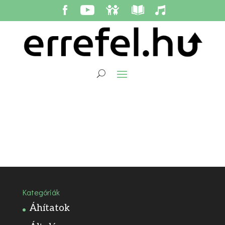
Kategóriák
Áhítatok